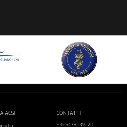
A ACSI
CONTATTI
+39 3478039020
quadra