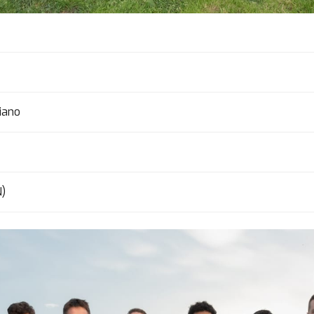
liano
N)