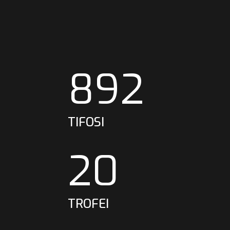
892
TIFOSI
20
TROFEI