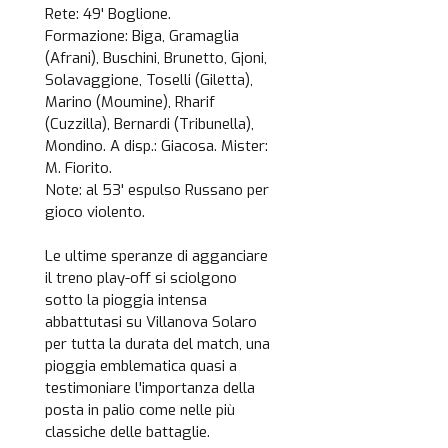
Rete: 49' Boglione.
Formazione: Biga, Gramaglia
(Afrani), Buschini, Brunetto, Gjoni,
Solavaggione, Toselli (Giletta),
Marino (Moumine), Rharif
(Cuzzilla), Bernardi (Tribunella),
Mondino. A disp.: Giacosa. Mister:
M. Fiorito.
Note: al 53' espulso Russano per
gioco violento.
Le ultime speranze di agganciare
il treno play-off si sciolgono
sotto la pioggia intensa
abbattutasi su Villanova Solaro
per tutta la durata del match, una
pioggia emblematica quasi a
testimoniare l'importanza della
posta in palio come nelle più
classiche delle battaglie.