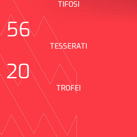
TIFOSI
56
TESSERATI
20
TROFEI