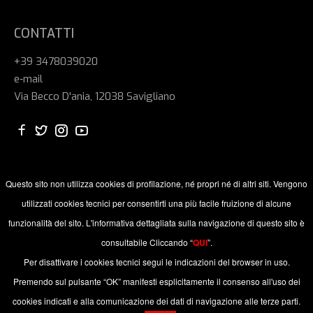
CONTATTI
+39 3478039020
e-mail
Via Becco D'ania, 12038 Savigliano
Questo sito non utilizza cookies di profilazione, né propri né di altri siti. Vengono
utilizzati cookies tecnici per consentirti una più facile fruizione di alcune
funzionalità del sito. L'informativa dettagliata sulla navigazione di questo sito è
consultabile Cliccando “
QUI
”.
© 2024 ALBATROS SAVIGLIANO ASD P. IVA: 03957630043 /
C.F.: 94051110040. All Rights Reserved. Edited and maintained
Per disattivare i cookies tecnici segui le indicazioni del browser in uso.
by
Nahweb.net
Premendo sul pulsante “OK” manifesti esplicitamente il consenso all'uso dei
cookies indicati e alla comunicazione dei dati di navigazione alle terze parti.
Privacy & Cookie Policy