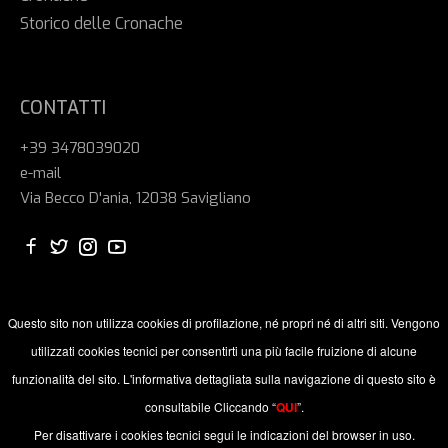
Storico delle Cronache
CONTATTI
+39 3478039020
e-mail
Via Becco D'ania, 12038 Savigliano
Questo sito non utilizza cookies di profilazione, né propri né di altri siti. Vengono
utilizzati cookies tecnici per consentirti una più facile fruizione di alcune
funzionalità del sito. L'informativa dettagliata sulla navigazione di questo sito è
consultabile Cliccando “
QUI
”.
© 2024 ALBATROS SAVIGLIANO ASD P. IVA: 03957630043 /
C.F.: 94051110040. All Rights Reserved. Edited and maintained
Per disattivare i cookies tecnici segui le indicazioni del browser in uso.