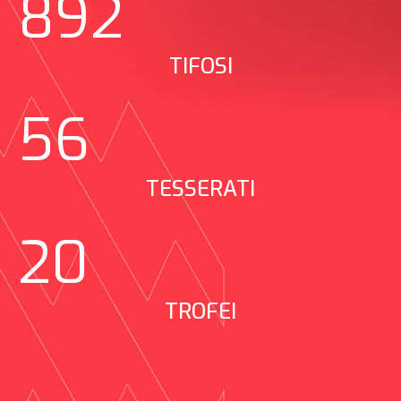
892
TIFOSI
Attendi Grazie...
56
TESSERATI
20
TROFEI