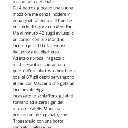
a capo solo nel finale.
Gli Albatros giocano una buona
mezz'ora ma senza incidere in
zona goal fallendo al 10' anche
un calcio di rigore con Mondino.
Ma al minuto 42 sugli sviluppi di
un corner sempre Mondino
incorna per l'1-0 rifacendosi
dell'errore dal dischetto.
Ad inizio ripresa i ragazzi di
mister Fiorito disputano un
quarto d'ora piuttosto bruttino e
così al 67' gli ospiti pervengono
al pari con Maccario che gela un
incolpevole Biga.
Incassato lo schiaffone gli alati
tornano ad alzare i giri del
motore e al 36' Mondino si
procura un altro penalty che
Trossarello con una botta
centrale realizza, 2-1.