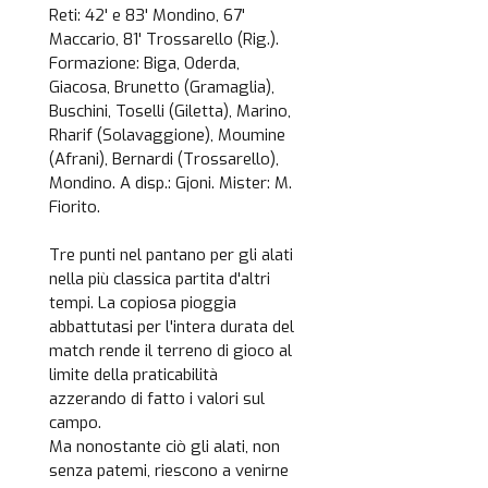
Reti: 42' e 83' Mondino, 67'
Maccario, 81' Trossarello (Rig.).
Formazione: Biga, Oderda,
Giacosa, Brunetto (Gramaglia),
Buschini, Toselli (Giletta), Marino,
Rharif (Solavaggione), Moumine
(Afrani), Bernardi (Trossarello),
Mondino. A disp.: Gjoni. Mister: M.
Fiorito.
Tre punti nel pantano per gli alati
nella più classica partita d'altri
tempi. La copiosa pioggia
abbattutasi per l'intera durata del
match rende il terreno di gioco al
limite della praticabilità
azzerando di fatto i valori sul
campo.
Ma nonostante ciò gli alati, non
senza patemi, riescono a venirne