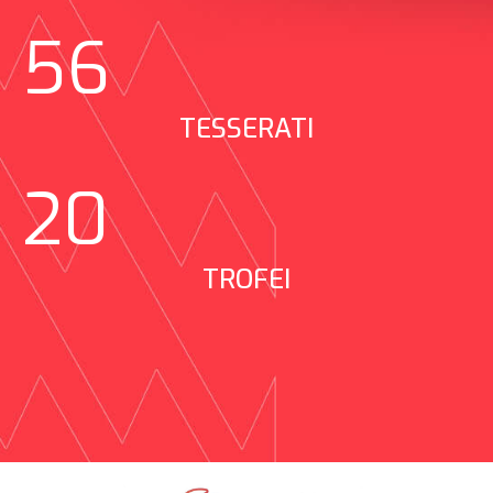
56
TESSERATI
20
TROFEI