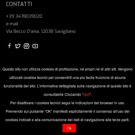
CONTATTI
+39 3478039020
e-mail
Via Becco D'ania, 12038 Savigliano
Questo sito non utilizza cookies di profilazione, né propri né di altri siti. Vengono
utilizzati cookies tecnici per consentirti una più facile fruizione di alcune
funzionalità del sito. L'informativa dettagliata sulla navigazione di questo sito è
consultabile Cliccando “
QUI
”.
© 2024 ALBATROS SAVIGLIANO ASD P. IVA: 03957630043 /
C.F.: 94051110040. All Rights Reserved. Edited and maintained
Per disattivare i cookies tecnici segui le indicazioni del browser in uso.
by
Nahweb.net
Premendo sul pulsante “OK” manifesti esplicitamente il consenso all'uso dei
cookies indicati e alla comunicazione dei dati di navigazione alle terze parti.
Privacy & Cookie Policy
Ok